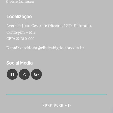
Fale Conosco
Localização
Avenida João César de Oliveira, 1270, Eldorado,
Contagem – MG
CEP: 32.310-000
E-mail: ouvidoria@clinicabigdoctor.com.br
Social Media
SPEEDWEB MD