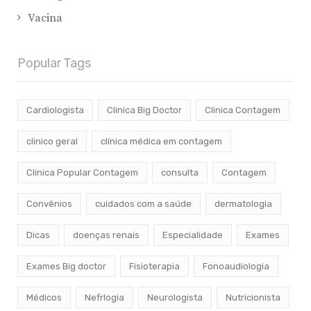
Vacina
Popular Tags
Cardiologista
Clinica Big Doctor
Clinica Contagem
clinico geral
clínica médica em contagem
Clínica Popular Contagem
consulta
Contagem
Convênios
cuidados com a saúde
dermatologia
Dicas
doenças renais
Especialidade
Exames
Exames Big doctor
Fisioterapia
Fonoaudiologia
Médicos
Nefrlogia
Neurologista
Nutricionista