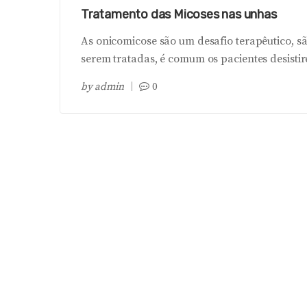
Tratamento das Micoses nas unhas
As onicomicose são um desafio terapêutico, sã
serem tratadas, é comum os pacientes desistir
by
admin
0