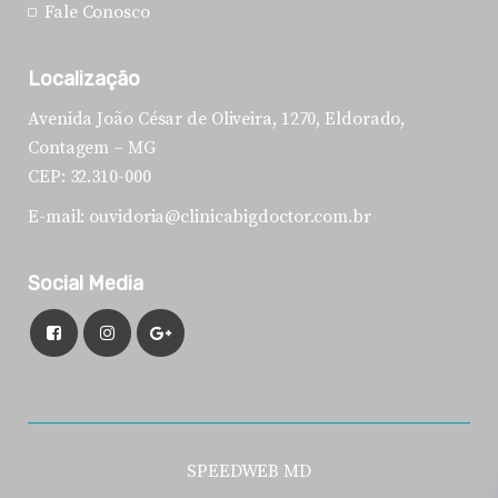
Fale Conosco
Localização
Avenida João César de Oliveira, 1270, Eldorado,
Contagem – MG
CEP: 32.310-000
E-mail: ouvidoria@clinicabigdoctor.com.br
Social Media
SPEEDWEB MD