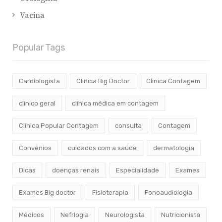
Vacina
Popular Tags
Cardiologista
Clinica Big Doctor
Clinica Contagem
clinico geral
clínica médica em contagem
Clínica Popular Contagem
consulta
Contagem
Convênios
cuidados com a saúde
dermatologia
Dicas
doenças renais
Especialidade
Exames
Exames Big doctor
Fisioterapia
Fonoaudiologia
Médicos
Nefrlogia
Neurologista
Nutricionista