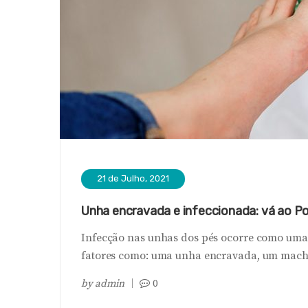
21 de Julho, 2021
Unha encravada e infeccionada: vá ao P
Infecção nas unhas dos pés ocorre como uma 
fatores como: uma unha encravada, um machu
by
admin
0