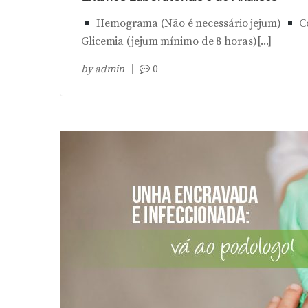
Hemograma (Não é necessário jejum)
Co
Glicemia (jejum mínimo de 8 horas)[...]
by
admin
0